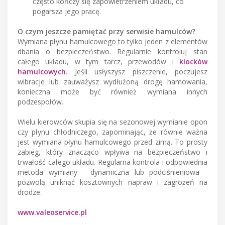
często kończy się zapowietrzeniem układu, co
pogarsza jego pracę.
O czym jeszcze pamiętać przy serwisie hamulców?
Wymiana płynu hamulcowego to tylko jeden z elementów
dbania o bezpieczeństwo. Regularnie kontroluj stan
całego układu, w tym tarcz, przewodów i
klocków
hamulcowych
. Jeśli usłyszysz piszczenie, poczujesz
wibracje lub zauważysz wydłużoną drogę hamowania,
konieczna może być również wymiana innych
podzespołów.
Wielu kierowców skupia się na sezonowej wymianie opon
czy płynu chłodniczego, zapominając, że równie ważna
jest wymiana płynu hamulcowego przed zimą. To prosty
zabieg, który znacząco wpływa na bezpieczeństwo i
trwałość całego układu. Regularna kontrola i odpowiednia
metoda wymiany - dynamiczna lub podciśnieniowa -
pozwolą uniknąć kosztownych napraw i zagrożeń na
drodze.
www.valeoservice.pl