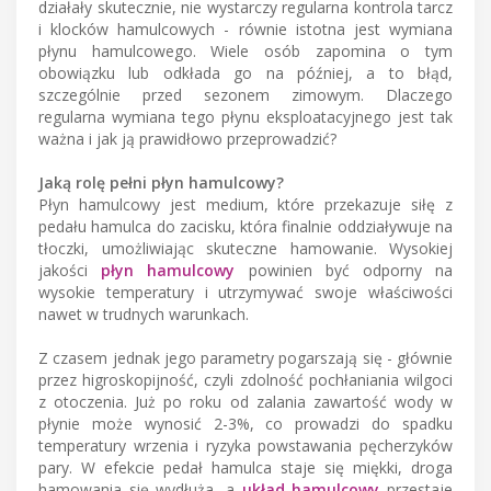
działały skutecznie, nie wystarczy regularna kontrola tarcz
i klocków hamulcowych - równie istotna jest wymiana
płynu hamulcowego. Wiele osób zapomina o tym
obowiązku lub odkłada go na później, a to błąd,
szczególnie przed sezonem zimowym. Dlaczego
regularna wymiana tego płynu eksploatacyjnego jest tak
ważna i jak ją prawidłowo przeprowadzić?
Jaką rolę pełni płyn hamulcowy?
Płyn hamulcowy jest medium, które przekazuje siłę z
pedału hamulca do zacisku, która finalnie oddziaływuje na
tłoczki, umożliwiając skuteczne hamowanie. Wysokiej
jakości
płyn hamulcowy
powinien być odporny na
wysokie temperatury i utrzymywać swoje właściwości
nawet w trudnych warunkach.
Z czasem jednak jego parametry pogarszają się - głównie
przez higroskopijność, czyli zdolność pochłaniania wilgoci
z otoczenia. Już po roku od zalania zawartość wody w
płynie może wynosić 2-3%, co prowadzi do spadku
temperatury wrzenia i ryzyka powstawania pęcherzyków
pary. W efekcie pedał hamulca staje się miękki, droga
hamowania się wydłuża, a
układ hamulcowy
przestaje