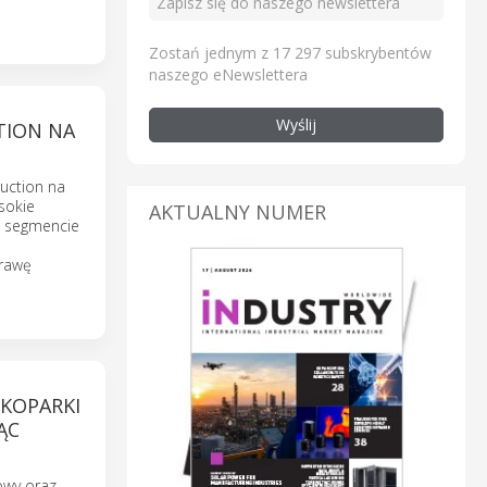
Zostań jednym z 17 297 subskrybentów
naszego eNewslettera
Wyślij
TION NA
uction na
sokie
AKTUALNY NUMER
w segmencie
prawę
KOPARKI
ĄC
towy oraz