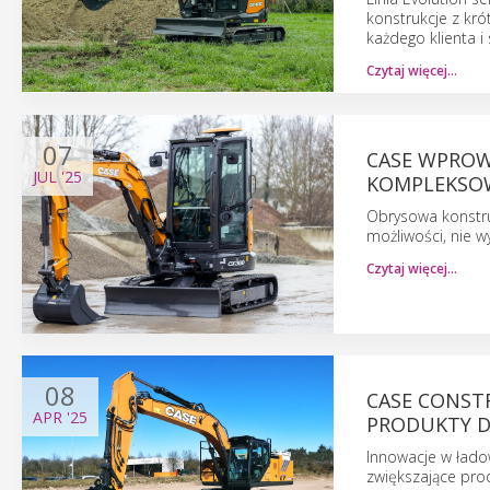
konstrukcje z kr
każdego klienta 
Czytaj więcej…
07
CASE WPROW
JUL
'25
KOMPLEKSOW
Obrysowa konstru
możliwości, nie 
Czytaj więcej…
08
CASE CONST
APR
'25
PRODUKTY D
Innowacje w łado
zwiększające pro