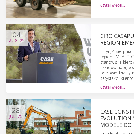
Czytaj więcej…
04
CIRO CASAP
AUG
'25
REGION EME
Turyn, 4 sierpni
region EMEA. C. 
stanowiska kiero
układów napędowy
odpowiedzialnym 
satysfakcji klientó
Czytaj więcej…
28
CASE CONST
JUL
'25
EVOLUTION S
MODELE DO 
Linia Evolution se