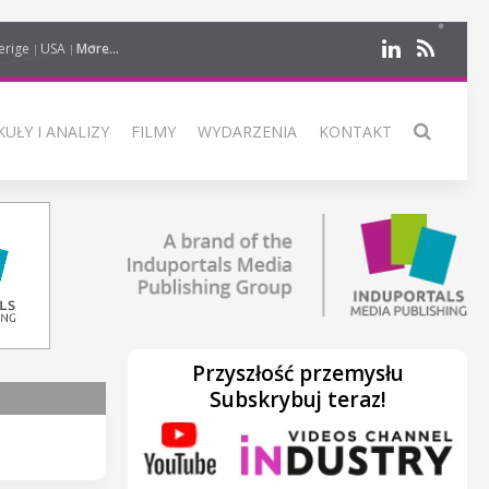
erige
USA
More...
UŁY I ANALIZY
FILMY
WYDARZENIA
KONTAKT
Przyszłość przemysłu
Subskrybuj teraz!