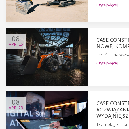
Czytaj więcej…
08
CASE CONST
APR
'25
NOWEJ KOMP
Przejście na wyż
Czytaj więcej…
08
CASE CONST
APR
'25
ROZWIĄZANI
WYDAJNIEJS
Technologia moni