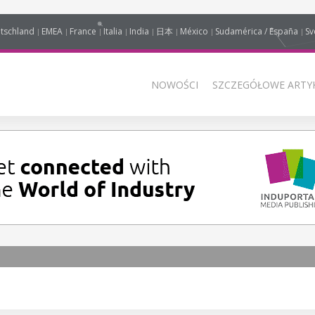
tschland
EMEA
France
Italia
India
日本
México
Sudamérica / España
Sv
NOWOŚCI
SZCZEGÓŁOWE ARTYK