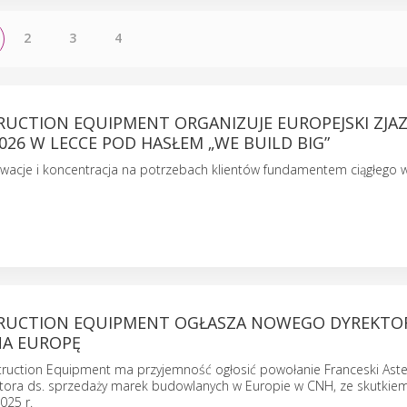
2
3
4
RUCTION EQUIPMENT ORGANIZUJE EUROPEJSKI ZJA
26 W LECCE POD HASŁEM „WE BUILD BIG”
owacje i koncentracja na potrzebach klientów fundamentem ciągłego w
RUCTION EQUIPMENT OGŁASZA NOWEGO DYREKTOR
NA EUROPĘ
ruction Equipment ma przyjemność ogłosić powołanie Franceski Ast
tora ds. sprzedaży marek budowlanych w Europie w CNH, ze skutkie
025 r.