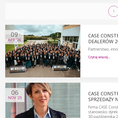
1
09
CASE CONST
APR
'26
DEALERÓW 20
Partnerstwo, inn
Czytaj więcej…
06
CASE CONST
NOV
'25
SPRZEDAŻY 
Firma CASE Const
stanowisko dyrek
30 października 2