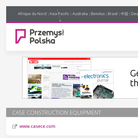
Afrique du Nord
Asia-Pacific
Australia
Benelux
Brasil
中国
Deu
CASE CONSTRUCTION EQUIPMENT
www.casece.com