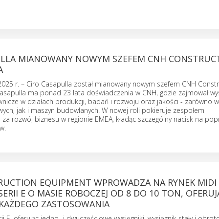
ULLA MIANOWANY NOWYM SZEFEM CNH CONSTRUC
A
a 2025 r. – Ciro Casapulla został mianowany nowym szefem CNH Constr
Casapulla ma ponad 23 lata doświadczenia w CNH, gdzie zajmował wy
wnicze w działach produkcji, badań i rozwoju oraz jakości - zarówno 
ch, jak i maszyn budowlanych. W nowej roli pokieruje zespołem
za rozwój biznesu w regionie EMEA, kładąc szczególny nacisk na po
w.
RUCTION EQUIPMENT WPROWADZA NA RYNEK MIDI 
ERII E O MASIE ROBOCZEJ OD 8 DO 10 TON, OFERUJ
KAŻDEGO ZASTOSOWANIA
rii E, oferując jedno- i dwuczęściowe wysięgniki, wysięgnik stały i obro