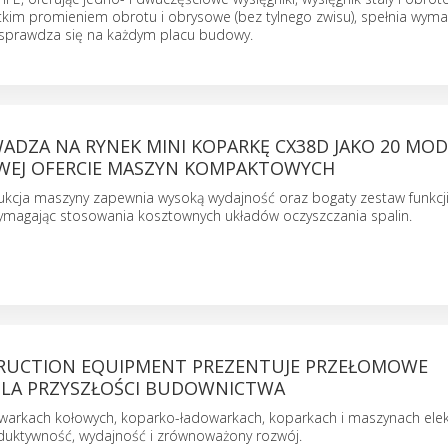
ótkim promieniem obrotu i obrysowe (bez tylnego zwisu), spełnia wym
i sprawdza się na każdym placu budowy.
ADZA NA RYNEK MINI KOPARKĘ CX38D JAKO 20 MO
EJ OFERCIE MASZYN KOMPAKTOWYCH
kcja maszyny zapewnia wysoką wydajność oraz bogaty zestaw funkcji
wymagając stosowania kosztownych układów oczyszczania spalin.
RUCTION EQUIPMENT PREZENTUJE PRZEŁOMOWE
LA PRZYSZŁOŚCI BUDOWNICTWA
warkach kołowych, koparko-ładowarkach, koparkach i maszynach elek
duktywność, wydajność i zrównoważony rozwój.