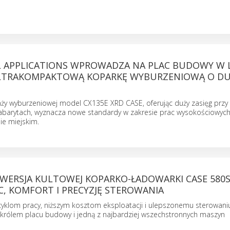
AL APPLICATIONS WPROWADZA NA PLAC BUDOWY W 
LTRAKOMPAKTOWĄ KOPARKĘ WYBURZENIOWĄ O D
y wyburzeniowej model CX135E XRD CASE, oferując duży zasięg przy
barytach, wyznacza nowe standardy w zakresie prac wysokościowyc
ie miejskim.
WERSJA KULTOWEJ KOPARKO-ŁADOWARKI CASE 580
C, KOMFORT I PRECYZJĘ STEROWANIA
cyklom pracy, niższym kosztom eksploatacji i ulepszonemu sterowani
królem placu budowy i jedną z najbardziej wszechstronnych maszyn