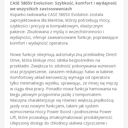
CASE 580SV Evolution: Szybkość, komfort i wydajność
we wszystkich zastosowaniach
Koparko-ładowarka CASE 580SV Evolution została
zaprojektowana dla klientów, którzy potrzebują mocy,
szybkości i precyzji w kompaktowym, elastycznym
pakiecie. Zbudowana z myślą o wszechstronności i
wydajności, oferuje zaawansowane funkcje, poprawiające
komfort i wydajność operatora.
Nowe funkcje obejmują automatyczną przekładnię Direct
Drive, która blokuje moc silnika bezpośrednio na
przekładni. Zwiększa to zdolność pokonywania wzniesień
oraz przyspieszenie, zarazem redukując hałas w kabinie.
Komfortowy układ kierowniczy wymaga od operatora
tylko minimalnego wysiłku, sprawiając, że mniej się męczy
w ciągu dnia pracy. Ponadto nowa funkcja hamowania na
biegu jałowym przypomina jazdę z tempomatem.
Maszyna charakteryzuje się również większą prędkością
jazdy oraz nowymi funkcjami, takimi jak system
wzmocnienia mocy Power Boost i podnoszenia Power
Lift, które pozwalają zmaksymalizować produktywność.
Ulepszony dostęp do chłodnicy ułatwia czyszczenie i