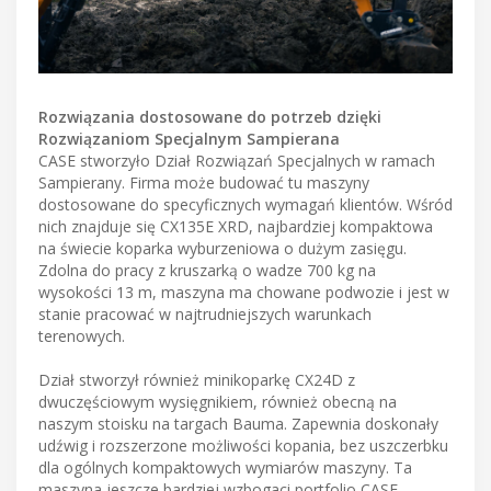
Rozwiązania dostosowane do potrzeb dzięki
Rozwiązaniom Specjalnym Sampierana
CASE stworzyło Dział Rozwiązań Specjalnych w ramach
Sampierany. Firma może budować tu maszyny
dostosowane do specyficznych wymagań klientów. Wśród
nich znajduje się CX135E XRD, najbardziej kompaktowa
na świecie koparka wyburzeniowa o dużym zasięgu.
Zdolna do pracy z kruszarką o wadze 700 kg na
wysokości 13 m, maszyna ma chowane podwozie i jest w
stanie pracować w najtrudniejszych warunkach
terenowych.
Dział stworzył również minikoparkę CX24D z
dwuczęściowym wysięgnikiem, również obecną na
naszym stoisku na targach Bauma. Zapewnia doskonały
udźwig i rozszerzone możliwości kopania, bez uszczerbku
dla ogólnych kompaktowych wymiarów maszyny. Ta
maszyna jeszcze bardziej wzbogaci portfolio CASE,