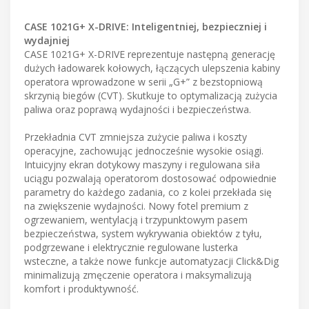
CASE 1021G+ X-DRIVE: Inteligentniej, bezpieczniej i
wydajniej
CASE 1021G+ X-DRIVE reprezentuje następną generację
dużych ładowarek kołowych, łączących ulepszenia kabiny
operatora wprowadzone w serii „G+” z bezstopniową
skrzynią biegów (CVT). Skutkuje to optymalizacją zużycia
paliwa oraz poprawą wydajności i bezpieczeństwa.
Przekładnia CVT zmniejsza zużycie paliwa i koszty
operacyjne, zachowując jednocześnie wysokie osiągi.
Intuicyjny ekran dotykowy maszyny i regulowana siła
uciągu pozwalają operatorom dostosować odpowiednie
parametry do każdego zadania, co z kolei przekłada się
na zwiększenie wydajności. Nowy fotel premium z
ogrzewaniem, wentylacją i trzypunktowym pasem
bezpieczeństwa, system wykrywania obiektów z tyłu,
podgrzewane i elektrycznie regulowane lusterka
wsteczne, a także nowe funkcje automatyzacji Click&Dig
minimalizują zmęczenie operatora i maksymalizują
komfort i produktywność.