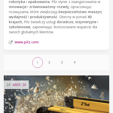
robotyka
i
opakowania
. Pilz słynie z zaangażowania w
innowacje
i
zrównoważony rozwój
, opracowując
rozwiązania, które zwiększają
bezpieczeństwo maszyn
,
wydajność
i
produktywność
. Obecny w ponad
40
krajach
, Pilz świadczy usługi
doradcze
,
inżynieryjne
i
szkoleniowe
, zapewniając dostosowane wsparcie dla
swoich globalnych klientów.
www.pilz.com
2
3
4
1
24
MAR
'26