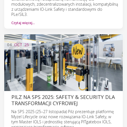
modułowych, zdecentralizowanych instalacji, kompatybilną
z urządzeniami IO-Link Safety i standardowymi do
PLe/SIL3.
Czytaj więcej…
04
OCT
'25
PILZ NA SPS 2025: SAFETY & SECURITY DLA
TRANSFORMACJI CYFROWEJ
Na SPS 2025 (25–27 listopada) Pilz prezentuje platformę
Myzel Lifecycle oraz nowe rozwiązania IO-Link Safety, w
tym Master IOLS i jednostkę sterującą PITgatebox IOLS,
wspierające transformację cyfrową.