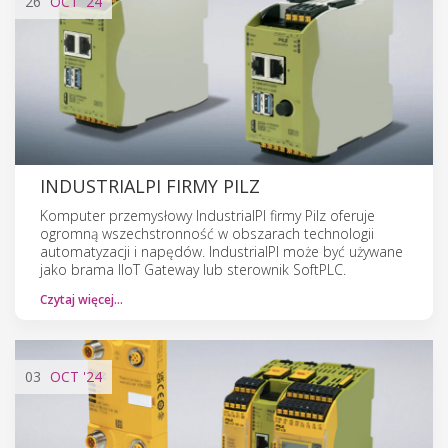
26
OCT
'24
INDUSTRIALPI FIRMY PILZ
Komputer przemysłowy IndustrialPI firmy Pilz oferuje
ogromną wszechstronność w obszarach technologii
automatyzacji i napędów. IndustrialPI może być używane
jako brama IIoT Gateway lub sterownik SoftPLC.
Czytaj więcej…
03
OCT
'24