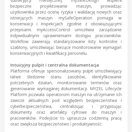
subskrypcji miesięcznej. mySafeDesign wspiera
bezpieczne projektowanie maszyn, prowadząc
użytkownika przez ocenę ryzyka i walidację nowych oraz
istniejących maszyn. mySafeOperation pomaga w
konserwacji i inspekcjach zgodnie z obowiązującymi
przepisami. myAccessControl umożliwia zarządzanie
indywidualnymi uprawnieniami dostępu pracowników.
Workflow zawierają standaryzowane listy kontrolne i
szablony, umożliwiając bieżące monitorowanie wymagań
konserwacyjnych i kwalifikacji personelu.
Intuicyjny pulpit i centralna dokumentacja
Platforma oferuje spersonalizowany pulpit umożliwiający
łatwe śledzenie stanu zasobów, identyfikowanie
potrzebnych działań, monitorowanie terminów oraz
generowanie wymaganej dokumentacji. MYZEL Lifecycle
Platform pozwala operatorom maszyn na utrzymanie ich
zawsze aktualnych pod względem bezpieczeństwa i
cyberbezpieczeństwa, centralizując i przypisując
dokumenty oraz artefakty cyfrowe do maszyn i
pracowników. Podejście to upraszcza codzienną pracę
oraz zwiększa bezpieczeństwo i produktywność.