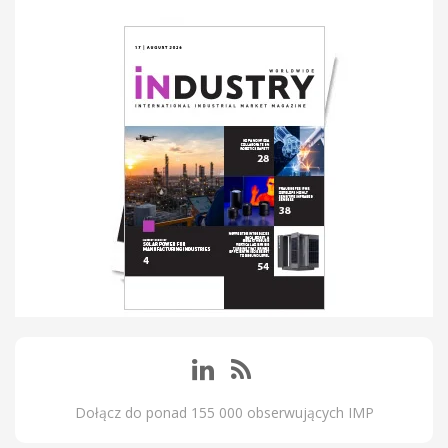
Dołącz do ponad 155 000 obserwujących IMP