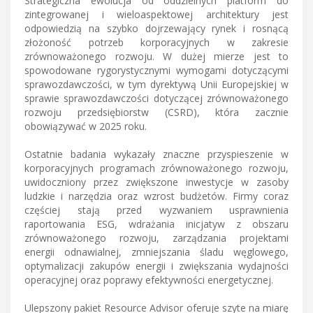
Strategiczna ewolucja od oddzielnych platform do
zintegrowanej i wieloaspektowej architektury jest
odpowiedzią na szybko dojrzewający rynek i rosnącą
złożoność potrzeb korporacyjnych w zakresie
zrównoważonego rozwoju. W dużej mierze jest to
spowodowane rygorystycznymi wymogami dotyczącymi
sprawozdawczości, w tym dyrektywą Unii Europejskiej w
sprawie sprawozdawczości dotyczącej zrównoważonego
rozwoju przedsiębiorstw (CSRD), która zacznie
obowiązywać w 2025 roku.
Ostatnie badania wykazały znaczne przyspieszenie w
korporacyjnych programach zrównoważonego rozwoju,
uwidoczniony przez zwiększone inwestycje w zasoby
ludzkie i narzędzia oraz wzrost budżetów. Firmy coraz
częściej stają przed wyzwaniem usprawnienia
raportowania ESG, wdrażania inicjatyw z obszaru
zrównoważonego rozwoju, zarządzania projektami
energii odnawialnej, zmniejszania śladu węglowego,
optymalizacji zakupów energii i zwiększania wydajności
operacyjnej oraz poprawy efektywności energetycznej.
Ulepszony pakiet Resource Advisor oferuje szyte na miarę