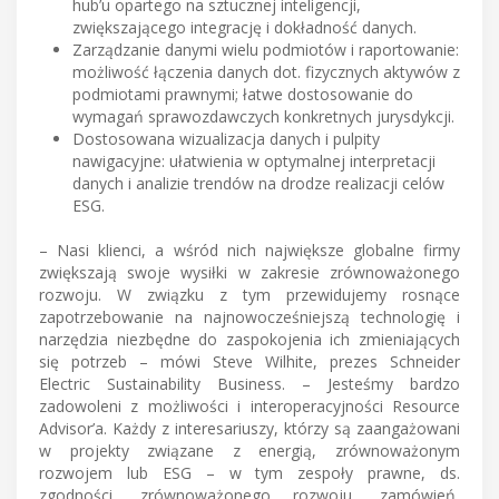
hub’u opartego na sztucznej inteligencji,
zwiększającego integrację i dokładność danych.
Zarządzanie danymi wielu podmiotów i raportowanie:
możliwość łączenia danych dot. fizycznych aktywów z
podmiotami prawnymi; łatwe dostosowanie do
wymagań sprawozdawczych konkretnych jurysdykcji.
Dostosowana wizualizacja danych i pulpity
nawigacyjne: ułatwienia w optymalnej interpretacji
danych i analizie trendów na drodze realizacji celów
ESG.
– Nasi klienci, a wśród nich największe globalne firmy
zwiększają swoje wysiłki w zakresie zrównoważonego
rozwoju. W związku z tym przewidujemy rosnące
zapotrzebowanie na najnowocześniejszą technologię i
narzędzia niezbędne do zaspokojenia ich zmieniających
się potrzeb – mówi Steve Wilhite, prezes Schneider
Electric Sustainability Business. – Jesteśmy bardzo
zadowoleni z możliwości i interoperacyjności Resource
Advisor’a. Każdy z interesariuszy, którzy są zaangażowani
w projekty związane z energią, zrównoważonym
rozwojem lub ESG – w tym zespoły prawne, ds.
zgodności, zrównoważonego rozwoju, zamówień,