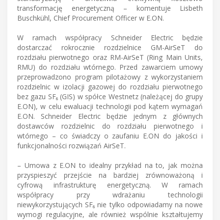
transformację energetyczną – komentuje Lisbeth
Buschkühl, Chief Procurement Officer w E.ON.
W ramach współpracy Schneider Electric będzie
dostarczać rokrocznie rozdzielnice GM-AirSeT do
rozdziału pierwotnego oraz RM-AirSeT (Ring Main Units,
RMU) do rozdziału wtórnego. Przed zawarciem umowy
przeprowadzono program pilotażowy z wykorzystaniem
rozdzielnic w izolacji gazowej do rozdziału pierwotnego
bez gazu SF₆ (GIS) w spółce Westnetz (należącej do grupy
E.ON), w celu ewaluacji technologii pod kątem wymagań
E.ON. Schneider Electric będzie jednym z głównych
dostawców rozdzielnic do rozdziału pierwotnego i
wtórnego – co świadczy o zaufaniu E.ON do jakości i
funkcjonalności rozwiązań AirSeT.
– Umowa z E.ON to idealny przykład na to, jak można
przyspieszyć przejście na bardziej zrównoważoną i
cyfrową infrastrukturę energetyczną. W ramach
współpracy przy wdrażaniu technologii
niewykorzystujących SF₆ nie tylko odpowiadamy na nowe
wymogi regulacyjne, ale również wspólnie kształtujemy