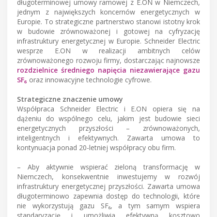
długoterminowej umowy ramowej z E.ON w Niemczech,
jednym z największych koncernów energetycznych w
Europie. To strategiczne partnerstwo stanowi istotny krok
w budowie zrównoważonej i gotowej na cyfryzację
infrastruktury energetycznej w Europie. Schneider Electric
wesprze E.ON w realizacji ambitnych celów
zrównoważonego rozwoju firmy, dostarczając najnowsze
rozdzielnice średniego napięcia niezawierające gazu
SF₆
oraz innowacyjne technologie cyfrowe.
Strategiczne znaczenie umowy
Współpraca Schneider Electric i E.ON opiera się na
dążeniu do wspólnego celu, jakim jest budowie sieci
energetycznych przyszłości – zrównoważonych,
inteligentnych i efektywnych. Zawarta umowa to
kontynuacja ponad 20-letniej współpracy obu firm.
– Aby aktywnie wspierać zieloną transformację w
Niemczech, konsekwentnie inwestujemy w rozwój
infrastruktury energetycznej przyszłości. Zawarta umowa
długoterminowo zapewnia dostęp do technologii, które
nie wykorzystują gazu SF₆, a tym samym wspiera
standaryzację i umożliwia efektywną kosztowo