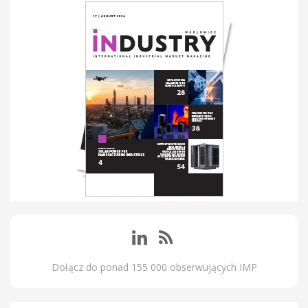
Dołącz do ponad 155 000 obserwujących IMP