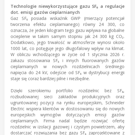
Technologie niewykorzystujące gazu SF₆ a regulacje
dot. emisji gazów cieplarnianych
Gaz SF₆ posiada wskaźnik GWP (mierzący potencjał
tworzenia efektu cieplarnianego) równy 24 300, co
oznacza, że jeden kilogram tego gazu wpływa na globalne
ocieplenie w takim samym stopniu jak 24 300 kg CO₂.
Dodatkowo, jego trwałość w atmosferze wynosi około
1000 lat, co potęguje jego długofalowy wpływ na klimat.
W obliczu wchodzącego w życie od 1 stycznia 2026 r.
zakazu stosowania SF₆ i innych fluorowanych gazów
cieplarnianych w nowych rozdzielnicach średniego
napięcia do 24 kV, odejście od SF₆ w dystrybucji energii
staje się coraz bardziej pilne i niezbędne.
Dzięki szerokiemu portfolio rozdzielnic bez SF₆,
rozbudowanej sieci zakładów produkcyjnych oraz
ugruntowanej pozycji na rynku europejskim, Schneider
Electric wspiera klientów w dostosowaniu się do nowych
europejskich wymogów dotyczących emisji gazów
cieplarnianych. Firma nadal będzie rozwijać ofertę
rozdzielnic w izolacji gazowej i czystym powietrzem, aby
dostarczać rozwiązania bez gazu SF₆ zaprojektowane z