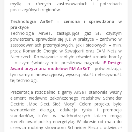
myślą o różnych zastosowaniach i potrzebach
poszczególnych regionów.
Technologia AirSeT – ceniona i sprawdzona w
praktyce
Technologia AirSeT, zastępująca gaz SF₆ czystym
powietrzem, sprawdziła się już w praktyce – zarówno w
zastosowaniach przemysłowych, jak i sieciowych – m.in.
przez Romande Energie w Szwajcarii oraz EAM Netz w
Niemczech. Rozwiązanie zdobyło również uznanie branży
– o czym świadczy m.in. prestiżowa nagroda
iF Design
Award przyznana modelowi RM AirSeT
– potwierdzając
tym samym innowacyjność, wysoką jakość i efektywność
tej technologii.
Prezentacja rozdzielnic z gamy AirSeT stanowiła ważny
element niedawno zakończonego roadshow Schneider
Electric „Moc Sieci. Sieć Mocy”. Celem projektu było
wzmacnianie dialogu, edukacja rynku i promocja
standardów, które w nadchodzących latach mogą
zredefiniować polską energetykę. W okresie od maja do
czerwca mobilny showroom Schneider Electric odwiedził