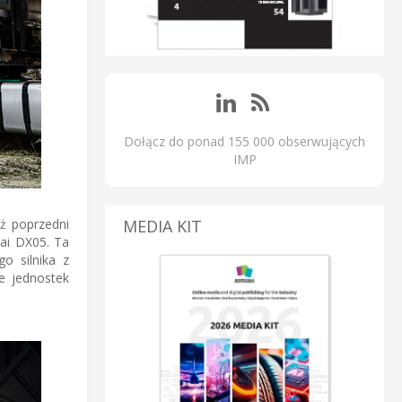
Dołącz do ponad 155 000 obserwujących
IMP
ż poprzedni
MEDIA KIT
ai DX05. Ta
o silnika z
 jednostek