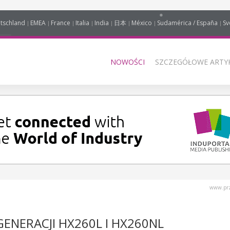
tschland
EMEA
France
Italia
India
日本
México
Sudamérica / España
Sv
NOWOŚCI
SZCZEGÓŁOWE ARTYK
www.prz
ENERACJI HX260L I HX260NL