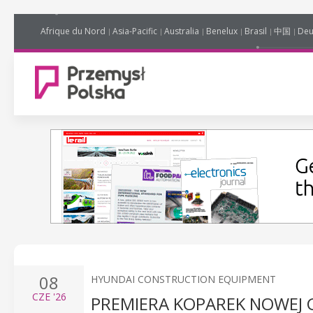
Afrique du Nord
Asia-Pacific
Australia
Benelux
Brasil
中国
Deu
08
HYUNDAI CONSTRUCTION EQUIPMENT
CZE
'26
PREMIERA KOPAREK NOWEJ G