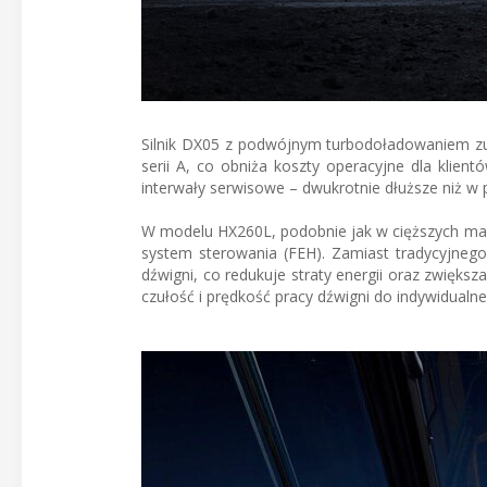
Silnik DX05 z podwójnym turbodoładowaniem zu
serii A, co obniża koszty operacyjne dla klien
interwały serwisowe – dwukrotnie dłuższe niż w 
W modelu HX260L, podobnie jak w cięższych mas
system sterowania (FEH). Zamiast tradycyjnego
dźwigni, co redukuje straty energii oraz zwięks
czułość i prędkość pracy dźwigni do indywidualne