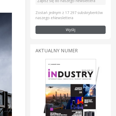
Zostań jednym z 17 297 subskrybentów
naszego eNewslettera
Wyślij
AKTUALNY NUMER