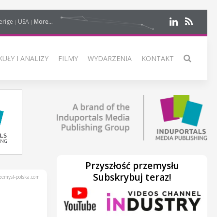
erige
USA
More...
UŁY I ANALIZY
FILMY
WYDARZENIA
KONTAKT
Przyszłość przemysłu
Subskrybuj teraz!
emysl-polska.com