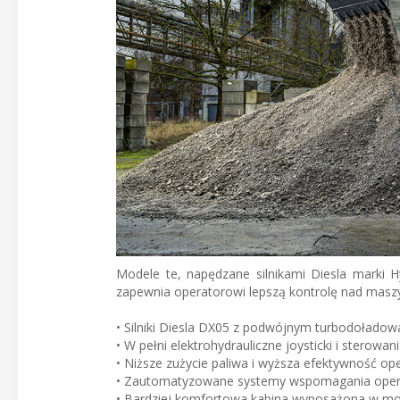
Modele te, napędzane silnikami Diesla marki H
zapewnia operatorowi lepszą kontrolę nad masz
• Silniki Diesla DX05 z podwójnym turbodołado
• W pełni elektrohydrauliczne joysticki i sterow
• Niższe zużycie paliwa i wyższa efektywność op
• Zautomatyzowane systemy wspomagania opera
• Bardziej komfortowa kabina wyposażona w mo