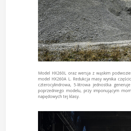
Model HX260L oraz wersja z wąskim podwoziem
model HX260A L. Redukcja masy wynika częścio
czterocylindrowa, 5-litrowa jednostka generu
poprzedniego modelu, przy imponującym mom
napędowych tej klasy.