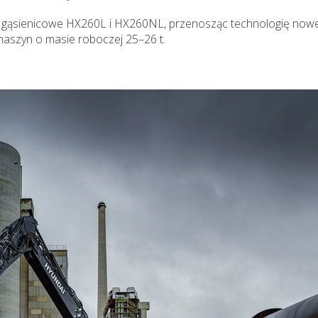
i gąsienicowe HX260L i HX260NL, przenosząc technologię nowej
aszyn o masie roboczej 25–26 t.