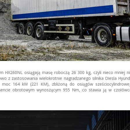
 HX260NL osiągają masę roboczą 26 300 kg, czyli nieco mniej ni
wo z zastosowania wielokrotnie nagradzanego silnika Diesla Hyund
je moc 164 kW (221 KM), zbliżoną do osiągów sześciocylindroweg
encie obrotowym wynoszącym 955 Nm, co stawia ją w czołówce