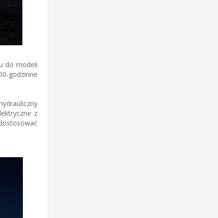
u do modeli
000-godzinne
hydrauliczny
lektryczne z
e dostosować