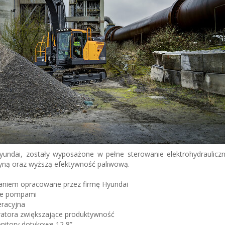
yundai, zostały wyposażone w pełne sterowanie elektrohydrauliczn
yną oraz wyższą efektywność paliwową.
waniem opracowane przez firmę Hyundai
anie pompami
eracyjna
tora zwiększające produktywność
nitory dotykowe 12,8”