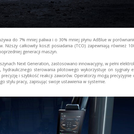
żywa do 7% mniej paliwa i o 30% mniej płynu AdBlue w porównani
tów. Niższy całkowity koszt posiadania (TCO) zapewniają również 1
poprzedniej generacji maszyn.
zynach Next Generation, zastosowano innowacyjny, w pełni elektro
, hydraulicznego sterowania pilotowego wykorzystuje on sygnały e
za precyzję i szybkość reakcji zaworów. Operatorzy mogą precyzyjni
go stylu pracy, zapisując swoje ustawienia w systemie.