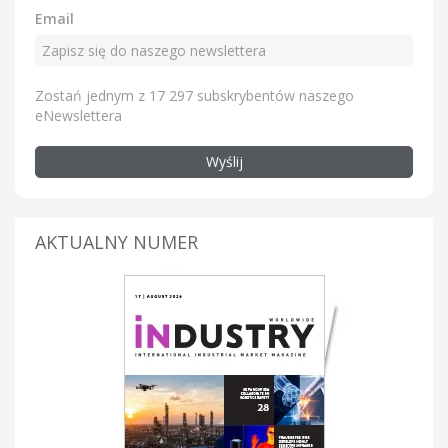
Email
Zostań jednym z 17 297 subskrybentów naszego
eNewslettera
Wyślij
AKTUALNY NUMER