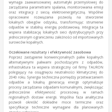
wymaga zaawansowanej automatyki przemysłowej do
zarządzania parametrami spalania, monitorowania emisji
oraz integracji z siecią elektroenergetyczną. Wspólnie
opracowane rozwiązania pozwolą na stworzenie
lokalnych obiegów odzysku, transformując strumienie
odpadów w stabilną energię podstawową. Integracja ta
wspiera stabilizację lokalnych sieci dystrybucyjnych przy
jednoczesnym ograniczeniu zależności od importowanych
surowców kopalnych.
Oczekiwane rezultaty i efektywność zasobowa
Poprzez zastąpienie konwencjonalnych paliw kopalnych
alternatywnymi paliwami pochodzącymi z odpadów,
infrastruktura ta wspiera strategiczny cel firmy TAURON
polegający na osiągnięciu neutralności klimatycznej do
2040 roku. Synergia techniczna pomiędzy przetwarzaniem
odpadów a lokalną generacją energii optymalizuje
procesy zarządzania odpadami komunalnymi, zwiększając
jednocześnie efektywność procesową w ramach
regionalnych dostaw energii. Wspólna faza analityczna
pozwoli określić dokładne moce termiczne oraz
specyfikacje techniczne wymagane dla planowanych