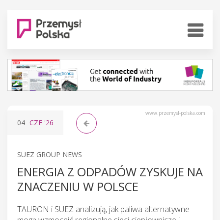
www.przemysl-polska.com
04
CZE
'26
SUEZ GROUP NEWS
ENERGIA Z ODPADÓW ZYSKUJE NA
ZNACZENIU W POLSCE
TAURON i SUEZ analizują, jak paliwa alternatywne
mogą wzmocnić regionalne sieci ciepłownicze i