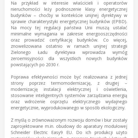
Na przykład w interesie właścicieli i operatorów
nieruchomości leży podnoszenie klasy energetycznej
budynków – choćby w kontekście unijnej dyrektywy w
sprawie charakterystyki energetycznej budynków (EPBD).
Na mocy tej regulacji państwa Unii muszą ustalać
minimalne wymagania w zakresie energooszczędności
oraz prowadzić certyfikację budynków. Co więcej,
znowelizowana ostatnio w ramach unijnej strategii
Zielonego Ładu dyrektywa wprowadza wymóg
zeroemisyjności dla wszystkich nowych budynków
powstających po 2030 r.
Poprawa efektywności może być realizowana z jednej
strony poprzez termomodernizację, z drugiej –
modernizację instalacji elektrycznej i oświetlenia,
stosowanie inteligentnych systemów zarządzania energią
oraz wdrożenie osprzętu elektrycznego wydajnego
energetycznie, wyprodukowanego w sposób ekologiczny.
Z myślą o zrównoważonym rozwoju domów i biur zostały
zaprojektowane m.in. obudowy do aparatury modułowej
Schneider Electric Easy9 EU. Do ich produkcji użyto