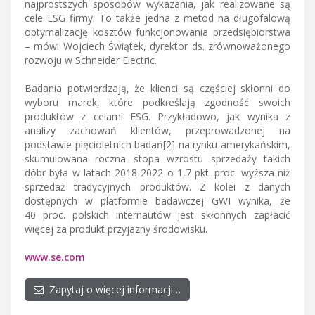
najprostszych sposobów wykazania, jak realizowane są
cele ESG firmy. To także jedna z metod na długofalową
optymalizację kosztów funkcjonowania przedsiębiorstwa
– mówi Wojciech Świątek, dyrektor ds. zrównoważonego
rozwoju w Schneider Electric.
Badania potwierdzają, że klienci są częściej skłonni do
wyboru marek, które podkreślają zgodność swoich
produktów z celami ESG. Przykładowo, jak wynika z
analizy zachowań klientów, przeprowadzonej na
podstawie pięcioletnich badań[2] na rynku amerykańskim,
skumulowana roczna stopa wzrostu sprzedaży takich
dóbr była w latach 2018-2022 o 1,7 pkt. proc. wyższa niż
sprzedaż tradycyjnych produktów. Z kolei z danych
dostępnych w platformie badawczej GWI wynika, że
40 proc. polskich internautów jest skłonnych zapłacić
więcej za produkt przyjazny środowisku.
www.se.com
Zapytaj o więcej informacji…