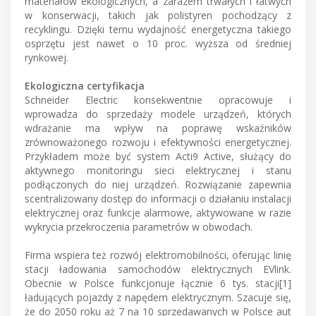
materiałów ekologicznych, a zarazem trwałych i łatwych
w konserwacji, takich jak polistyren pochodzący z
recyklingu. Dzięki temu wydajność energetyczna takiego
osprzętu jest nawet o 10 proc. wyższa od średniej
rynkowej.
Ekologiczna certyfikacja
Schneider Electric konsekwentnie opracowuje i
wprowadza do sprzedaży modele urządzeń, których
wdrażanie ma wpływ na poprawę wskaźników
zrównoważonego rozwoju i efektywności energetycznej.
Przykładem może być system Acti9 Active, służący do
aktywnego monitoringu sieci elektrycznej i stanu
podłączonych do niej urządzeń. Rozwiązanie zapewnia
scentralizowany dostęp do informacji o działaniu instalacji
elektrycznej oraz funkcje alarmowe, aktywowane w razie
wykrycia przekroczenia parametrów w obwodach.
Firma wspiera też rozwój elektromobilności, oferując linię
stacji ładowania samochodów elektrycznych EVlink.
Obecnie w Polsce funkcjonuje łącznie 6 tys. stacji[1]
ładujących pojazdy z napędem elektrycznym. Szacuje się,
że do 2050 roku aż 7 na 10 sprzedawanych w Polsce aut