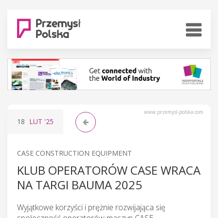
www.przemysl-polska.com
18
LUT
'25
CASE CONSTRUCTION EQUIPMENT
KLUB OPERATORÓW CASE WRACA
NA TARGI BAUMA 2025
Wyjątkowe korzyści i prężnie rozwijająca się
społeczność operatorów maszyn CASE.