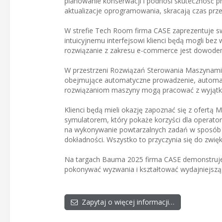
planowanie konserwacji i podnosi skuteczność pr
aktualizacje oprogramowania, skracają czas prz
W strefie Tech Room firma CASE zaprezentuje 
intuicyjnemu interfejsowi klienci będą mogli bez
rozwiązanie z zakresu e-commerce jest dowodem 
W przestrzeni Rozwiązań Sterowania Maszynami 
obejmujące automatyczne prowadzenie, automat
rozwiązaniom maszyny mogą pracować z wyjątkow
Klienci będą mieli okazję zapoznać się z ofertą
symulatorem, który pokaże korzyści dla operato
na wykonywanie powtarzalnych zadań w sposób 
dokładności. Wszystko to przyczynia się do zwię
Na targach Bauma 2025 firma CASE demonstruje,
pokonywać wyzwania i kształtować wydajniejszą
Zapytaj o więcej informacji…