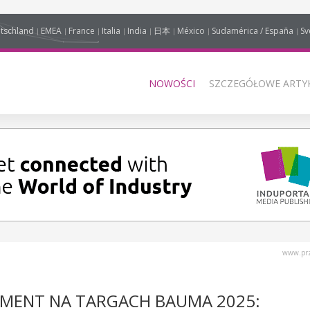
tschland
EMEA
France
Italia
India
日本
México
Sudamérica / España
Sv
NOWOŚCI
SZCZEGÓŁOWE ARTYK
www.prz
PMENT NA TARGACH BAUMA 2025: