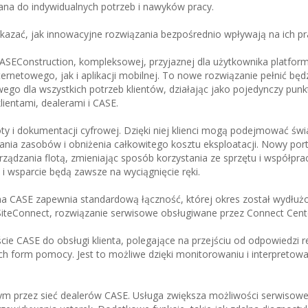
wana do indywidualnych potrzeb i nawyków pracy.
kazać, jak innowacyjne rozwiązania bezpośrednio wpływają na ich pr
EConstruction, kompleksowej, przyjaznej dla użytkownika platform
rnetowego, jak i aplikacji mobilnej. To nowe rozwiązanie pełnić będz
go dla wszystkich potrzeb klientów, działając jako pojedynczy punk
ientami, dealerami i CASE.
oty i dokumentacji cyfrowej. Dzięki niej klienci mogą podejmować ś
nia zasobów i obniżenia całkowitego kosztu eksploatacji. Nowy porta
ządzania flotą, zmieniając sposób korzystania ze sprzętu i współprac
i wsparcie będą zawsze na wyciągnięcie ręki.
ma CASE zapewnia standardową łączność, której okres został wydłużo
SiteConnect, rozwiązanie serwisowe obsługiwane przez Connect Cent
ie CASE do obsługi klienta, polegające na przejściu od odpowiedzi 
 form pomocy. Jest to możliwe dzięki monitorowaniu i interpretow
ym przez sieć dealerów CASE. Usługa zwiększa możliwości serwisowe