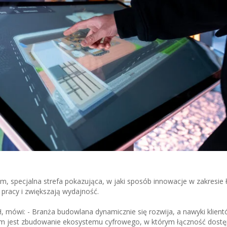
, specjalna strefa pokazująca, w jaki sposób innowacje w zakresie ł
 pracy i zwiększają wydajność.
 mówi: - Branża budowlana dynamicznie się rozwija, a nawyki klien
m jest zbudowanie ekosystemu cyfrowego, w którym łączność dostęp