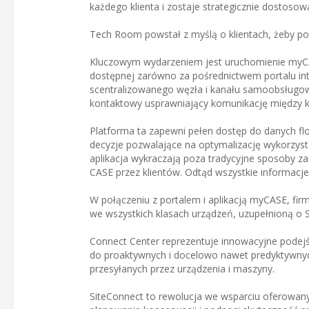
każdego klienta i zostaje strategicznie dostoso
Tech Room powstał z myślą o klientach, żeby po
Kluczowym wydarzeniem jest uruchomienie myCAS
dostępnej zarówno za pośrednictwem portalu inte
scentralizowanego węzła i kanału samoobsługowe
kontaktowy usprawniający komunikację między kl
Platforma ta zapewni pełen dostęp do danych fl
decyzje pozwalające na optymalizację wykorzysta
aplikacja wykraczają poza tradycyjne sposoby zar
CASE przez klientów. Odtąd wszystkie informacje 
W połączeniu z portalem i aplikacją myCASE, fir
we wszystkich klasach urządzeń, uzupełnioną o 
Connect Center reprezentuje innowacyjne podejśc
do proaktywnych i docelowo nawet predyktywnych
przesyłanych przez urządzenia i maszyny.
SiteConnect to rewolucja we wsparciu oferowan