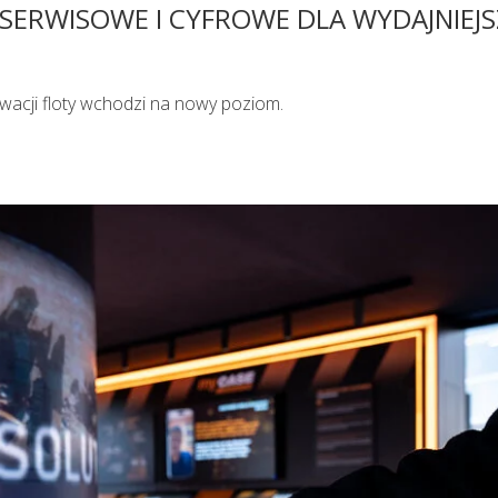
 SERWISOWE I CYFROWE DLA WYDAJNIEJ
acji floty wchodzi na nowy poziom.