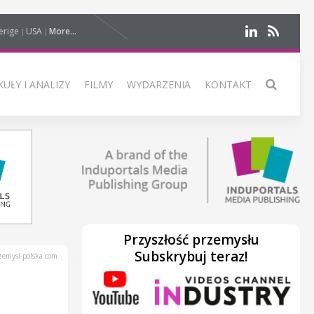
erige
USA
More...
UŁY I ANALIZY
FILMY
WYDARZENIA
KONTAKT
Przyszłość przemysłu
Subskrybuj teraz!
emysl-polska.com