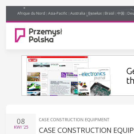
Afrique du Nord
Asia-Pacific
Australia
Benelux
Brasil
中国
Deu
08
CASE CONSTRUCTION EQUIPMENT
KWI
'25
CASE CONSTRUCTION EQUI