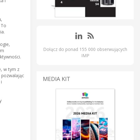
a i
,
. To
ia.
ogie,
Dołącz do ponad 155 000 obserwujących
ym
IMP
ktywności.
e, w tym z
, pozwalając
MEDIA KIT
i
y