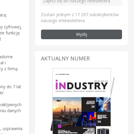
Zostań jednym z 17 297 subskrybentów
acę.
naszego eNewslettera
y cyfrowej,
ie funkcję
Wyślij
t
wiadome
AKTUALNY NUMER
l i
y z firmą
ny do 7 lat
er.
reaktywnych
aniu danych
, usprawnia