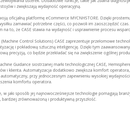
zewidywania usterek. Dodatkowe funkcje, takie jak zdalna diagnostyk
estojów i zwiększają wydajność operacyjną.
swoją oficjalną platformę eCommerce MYCNHSTORE. Dzięki prostemu
 wysiłku zamawiać potrzebne części, co pozwoli im zaoszczędzić czas
na to, że CASE stawia na wydajność i usprawnienie procesu wsparc
(Machine Control Solutions) CASE zaprezentuje przełomowe technol
yzację i pokładową sztuczną inteligencję. Dzięki tym zaawansowan
ą precyzją, co będzie przekładać się na zwiększenie ogólnej produ
 Machine Guidance siostrzanej marki technologicznej CASE, Hemispher
rów i klienta. Automatyzacja dodatkowo zwiększa komfort operatora
automatyczny, przy jednoczesnym zapewnieniu wysokiej wydajności 
kszenia komfortu operatora.
 w jaki sposób jej najnowocześniejsze technologie pomagają branż
, bardziej zrównoważoną i produktywną przyszłość.