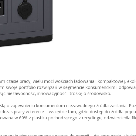
ym czasie pracy, wielu możliwościach ładowania i kompaktowej, ekol
amym swoje portfolio rozwiązań w segmencie konsumenckim i odpowi
ąc niezawodność, innowacyjność i troskę o środowisko.
ślą o zapewnieniu konsumentom niezawodnego źródła zasilania. Po
dczas pracy w terenie – wszędzie tam, gdzie dostęp do źródła prądu 
wana w 60% z plastiku pochodzącego z recyclingu, odzwierciedla fil
ymagają nieprzerwanego dostępu do energii – do gotowania, słucha