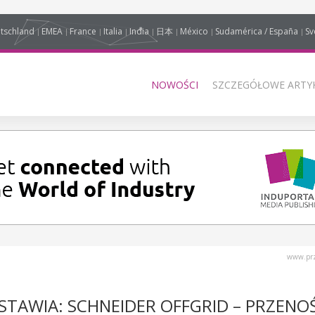
tschland
EMEA
France
Italia
India
日本
México
Sudamérica / España
Sv
NOWOŚCI
SZCZEGÓŁOWE ARTYK
www.prz
STAWIA: SCHNEIDER OFFGRID – PRZENO