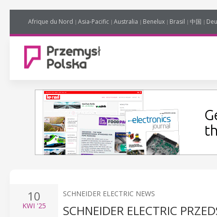
Afrique du Nord
Asia-Pacific
Australia
Benelux
Brasil
中国
Deu
10
SCHNEIDER ELECTRIC NEWS
KWI
'25
SCHNEIDER ELECTRIC PRZED