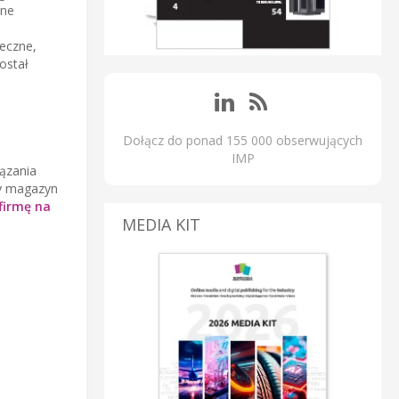
zne
eczne,
ostał
Dołącz do ponad 155 000 obserwujących
IMP
iązania
ny magazyn
firmę na
MEDIA KIT