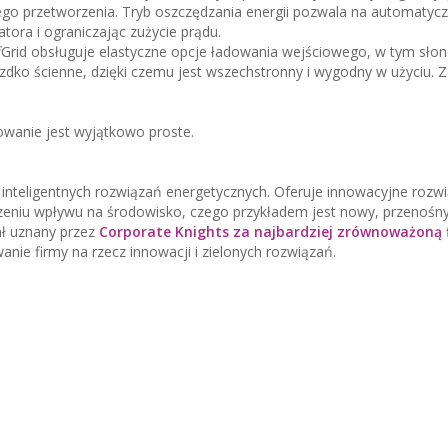
o przetworzenia. Tryb oszczędzania energii pozwala na automatyc
ora i ograniczając zużycie prądu.
Grid obsługuje elastyczne opcje ładowania wejściowego, w tym słon
ko ścienne, dzięki czemu jest wszechstronny i wygodny w użyciu. Z
tkowanie jest wyjątkowo proste.
e inteligentnych rozwiązań energetycznych. Oferuje innowacyjne rozw
szeniu wpływu na środowisko, czego przykładem jest nowy, przenoś
tał uznany przez
Corporate Knights za najbardziej zrównoważoną 
anie firmy na rzecz innowacji i zielonych rozwiązań.