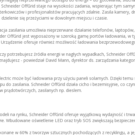
. Schneider OffGrid staje na wysokości zadania, wspierając tym sam
erkowiczów i profesjonalistów pracujących zdalnie. Zasila kamery, d
 dzielenie się przeżyciami w dowolnym miejscu i czasie.
ja zasilania umożliwia nieprzerwane działanie telefonów, laptopów
eider OffGrid jest wyposażony w szeroką gamę portów ładowania, w 
 Urządzenie oferuje również możliwość ładowania bezprzewodoweg
 czy potrzebujesz źródła energii w nagłych wypadkach, Schneider OffG
 znajdujesz - powiedział David Mann, dyrektor ds. zarządzania katego
lectric może być ładowania przy użyciu paneli solarnych. Dzięki tem
u do zasilania. Schneider OffGrid działa cicho i bezemisyjnie, co czyn
w prądotwórczych, zasilanych np. dieslem.
odeli na rynku, Schneider OffGrid oferuje wyjątkową wydajność i trwa
ie. Wbudowane oświetlenie LED oraz tryb SOS zwiększają bezpiecze
konane w 60% z tworzyw sztucznych pochodzących z recyklingu, a j