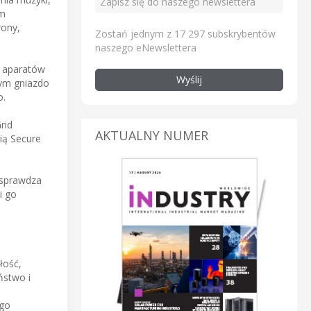
ym
rony,
Zostań jednym z 17 297 subskrybentów
naszego eNewslettera
, aparatów
Wyślij
tym gniazdo
o.
rid
AKTUALNY NUMER
rią Secure
u sprawdza
i go
łość,
ństwo i
ego