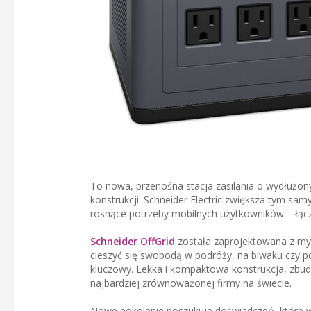
To nowa, przenośna stacja zasilania o wydłużon
konstrukcji. Schneider Electric zwiększa tym s
rosnące potrzeby mobilnych użytkowników – łącz
Schneider OffGrid
została zaprojektowana z my
cieszyć się swobodą w podróży, na biwaku czy po
kluczowy. Lekka i kompaktowa konstrukcja, zbudo
najbardziej zrównoważonej firmy na świecie.
Nowe pokolenie poszukuje doświadczeń, które w