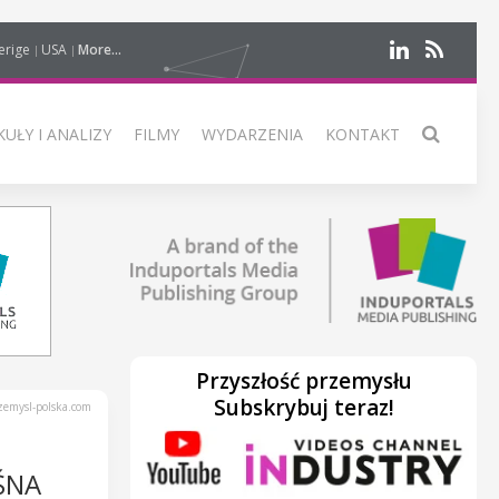
erige
USA
More...
UŁY I ANALIZY
FILMY
WYDARZENIA
KONTAKT
Przyszłość przemysłu
Subskrybuj teraz!
emysl-polska.com
ŚNA