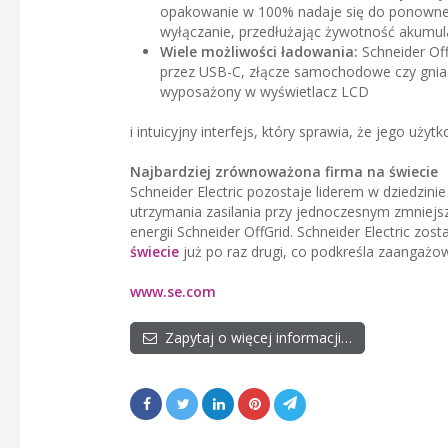
opakowanie w 100% nadaje się do ponowneg
wyłączanie, przedłużając żywotność akumulat
Wiele możliwości ładowania:
Schneider Off
przez USB-C, złącze samochodowe czy gniazd
wyposażony w wyświetlacz LCD
i intuicyjny interfejs, który sprawia, że jego uży
Najbardziej zrównoważona firma na świecie
Schneider Electric pozostaje liderem w dziedzini
utrzymania zasilania przy jednoczesnym zmniej
energii Schneider OffGrid. Schneider Electric zos
świecie
już po raz drugi, co podkreśla zaangażow
www.se.com
Zapytaj o więcej informacji…