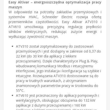
Easy Altivar – energooszczędna optymalizacja pracy
maszyn
W odpowiedzi na potrzeby zakładów przemysłowych i
systemów HVAC, Schneider Electric rozwija ofertę
przemienników częstotliwości. Easy Altivar ATV310 i
ATV610 umożliwiają precyzyjną regulację prędkości
silników elektrycznych, redukując zużycie energii i
wydłużając żywotność maszyn.
ATV310 został zoptymalizowany do zastosowań
przemysłowych i jest dostępny w zakresie od 0,37 do
22 kW (do 30 kW dla aplikacji z lekkimi
przeciążeniami). Dzięki charakterystyce Plug & Play,
wbudowanej komunikacji Modbus i intuicyjnemu
interfejsowi, jego instalacja i konfiguracja są szybkie i
intuicyjne. Rozwiązania ATV310 dostosowane są do
pracy w trudnych warunkach, z utrzymaniem
znamionowych parametrów pracy w środowisku do
55°C.
ATV610 jest przeznaczony do aplikacji pompowych i
wentylacyjnych, obsługując obciążenia do 132 kW
(aplikacje z dużymi przeciążeniami) i 160 kW