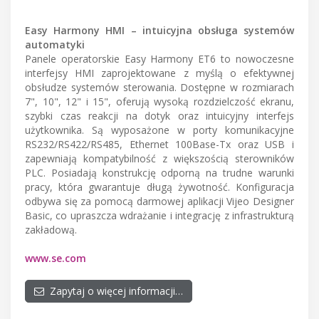
Easy Harmony HMI – intuicyjna obsługa systemów
automatyki
Panele operatorskie Easy Harmony ET6 to nowoczesne
interfejsy HMI zaprojektowane z myślą o efektywnej
obsłudze systemów sterowania. Dostępne w rozmiarach
7", 10", 12" i 15", oferują wysoką rozdzielczość ekranu,
szybki czas reakcji na dotyk oraz intuicyjny interfejs
użytkownika. Są wyposażone w porty komunikacyjne
RS232/RS422/RS485, Ethernet 100Base-Tx oraz USB i
zapewniają kompatybilność z większością sterowników
PLC. Posiadają konstrukcję odporną na trudne warunki
pracy, która gwarantuje długą żywotność. Konfiguracja
odbywa się za pomocą darmowej aplikacji Vijeo Designer
Basic, co upraszcza wdrażanie i integrację z infrastrukturą
zakładową.
www.se.com
Zapytaj o więcej informacji…