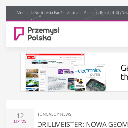
Afrique du Nord
Asia-Pacific
Australia
Benelux
Brasil
中国
Deu
12
TUNGALOY NEWS
LIP
'25
DRILLMEISTER: NOWA GEOM