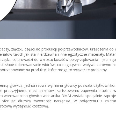
ieczy, złączki, części do produkcji półprzewodników, urządzenia do
riałów takich jak stal nierdzewna i inne egzotyczne materiały. Mater
rzędzi, co prowadzi do wzrostu kosztów oprzyrządowania – jednego
est słabe odprowadzanie wiórów, co negatywnie wpływa zarówno n
 zapotrzebowanie na produkty, które mogą rozwiązać te problemy.
mienną głowicą. Jednorazowa wymiana głowicy pozwala użytkownik
oce precyzyjnemu mechanizmowi zaciskowemu zapewnia stabilne 
o wprowadzona głowica wiertarska DMM została specjalnie zaproj
, oferując dłuższą żywotność narzędzia. W połączeniu z zalet
ątkową wydajność kosztową.