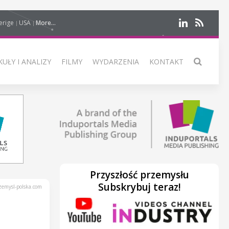
erige
USA
More...
UŁY I ANALIZY
FILMY
WYDARZENIA
KONTAKT
Przyszłość przemysłu
Subskrybuj teraz!
emysl-polska.com