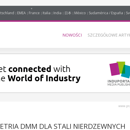
tschland
EMEA
France
Italia
India
日本
México
Sudamérica / España
Sv
NOWOŚCI
SZCZEGÓŁOWE ARTYK
www.prz
ETRIA DMM DLA STALI NIERDZEWNYCH