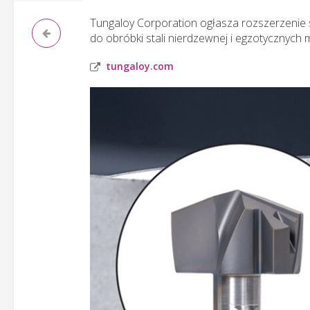
Tungaloy Corporation ogłasza rozszerzenie s
do obróbki stali nierdzewnej i egzotycznych
tungaloy.com