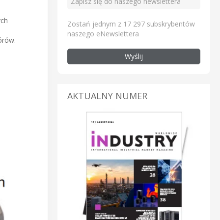
ych
Zostań jednym z 17 297 subskrybentów
naszego eNewslettera
órów.
Wyślij
AKTUALNY NUMER