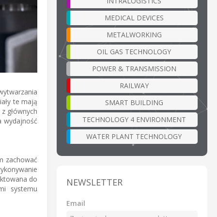
INTRALOGISTICS
MEDICAL DEVICES
METALWORKING
OIL GAS TECHNOLOGY
POWER & TRANSMISSION
RAILWAY
 wytwarzania
iały te mają
SMART BUILDING
 z głównych
TECHNOLOGY 4 ENVIRONMENT
a wydajność
WATER PLANT TECHNOLOGY
om zachować
wykonywanie
ektowana do
NEWSLETTER
ami systemu
Email