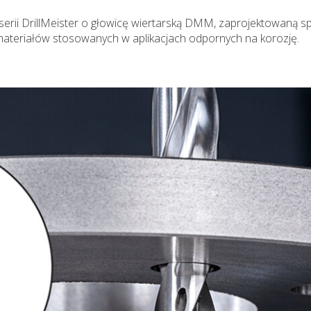
erii DrillMeister o głowicę wiertarską DMM, zaprojektowaną sp
 materiałów stosowanych w aplikacjach odpornych na korozję.