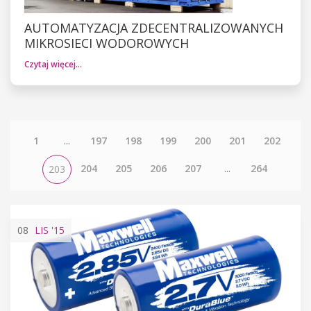
AUTOMATYZACJA ZDECENTRALIZOWANYCH
MIKROSIECI WODOROWYCH
Czytaj więcej…
1
...
197
198
199
200
201
202
204
205
206
207
...
264
203
08
LIS
'15