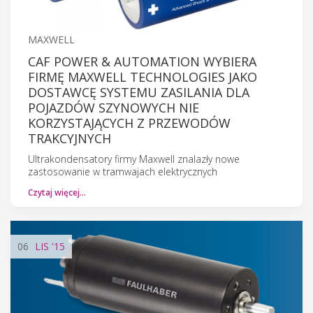
MAXWELL
CAF POWER & AUTOMATION WYBIERA
FIRMĘ MAXWELL TECHNOLOGIES JAKO
DOSTAWCĘ SYSTEMU ZASILANIA DLA
POJAZDÓW SZYNOWYCH NIE
KORZYSTAJĄCYCH Z PRZEWODÓW
TRAKCYJNYCH
Ultrakondensatory firmy Maxwell znalazły nowe
zastosowanie w tramwajach elektrycznych
Czytaj więcej…
06
LIS
'15