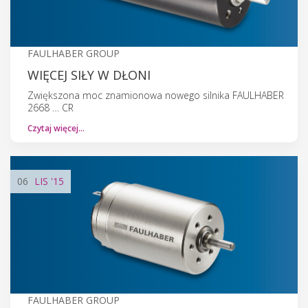
FAULHABER GROUP
WIĘCEJ SIŁY W DŁONI
Zwiększona moc znamionowa nowego silnika FAULHABER
2668 … CR
Czytaj więcej…
06
LIS
'15
FAULHABER GROUP