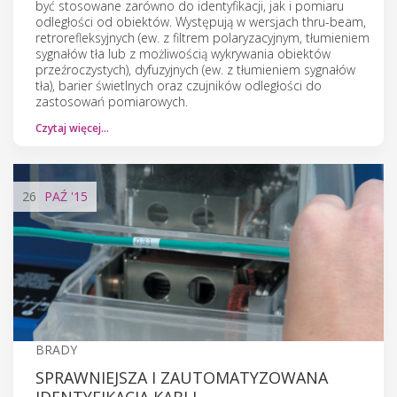
być stosowane zarówno do identyfikacji, jak i pomiaru
odległości od obiektów. Występują w wersjach thru-beam,
retrorefleksyjnych (ew. z filtrem polaryzacyjnym, tłumieniem
sygnałów tła lub z możliwością wykrywania obiektów
przeźroczystych), dyfuzyjnych (ew. z tłumieniem sygnałów
tła), barier świetlnych oraz czujników odległości do
zastosowań pomiarowych.
Czytaj więcej…
26
PAŹ
'15
BRADY
SPRAWNIEJSZA I ZAUTOMATYZOWANA
IDENTYFIKACJA KABLI