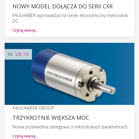
NOWY MODEL DOŁĄCZA DO SERII CXR
FAULHABER wprowadza na rynek ekonomiczny mikrosilnik
DC
Czytaj więcej…
06
LIS
'15
FAULHABER GROUP
TRZYKROTNIE WIĘKSZA MOC
Nowa przekładnia obiegowa o rekordowych parametrach
Czytaj więcej…