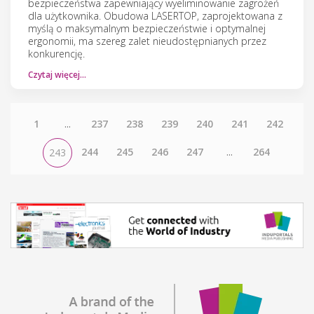
bezpieczeństwa zapewniający wyeliminowanie zagrożeń
dla użytkownika. Obudowa LASERTOP, zaprojektowana z
myślą o maksymalnym bezpieczeństwie i optymalnej
ergonomii, ma szereg zalet nieudostępnianych przez
konkurencję.
Czytaj więcej…
1
...
237
238
239
240
241
242
244
245
246
247
...
264
243