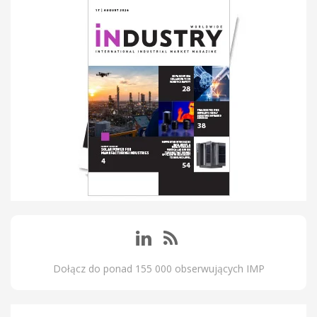
Dołącz do ponad 155 000 obserwujących IMP