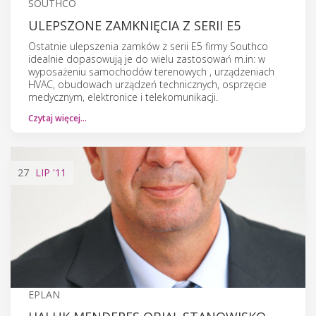
SOUTHCO
ULEPSZONE ZAMKNIĘCIA Z SERII E5
Ostatnie ulepszenia zamków z serii E5 firmy Southco
idealnie dopasowują je do wielu zastosowań m.in: w
wyposażeniu samochodów terenowych , urządzeniach
HVAC, obudowach urządzeń technicznych, osprzęcie
medycznym, elektronice i telekomunikacji.
Czytaj więcej…
27
LIP
'11
EPLAN