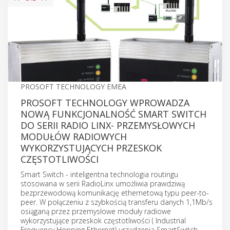
PROSOFT TECHNOLOGY EMEA
PROSOFT TECHNOLOGY WPROWADZA
NOWĄ FUNKCJONALNOŚĆ SMART SWITCH
DO SERII RADIO LINX- PRZEMYSŁOWYCH
MODUŁÓW RADIOWYCH
WYKORZYSTUJĄCYCH PRZESKOK
CZĘSTOTLIWOŚCI
Smart Switch - inteligentna technologia routingu
stosowana w serii RadioLinx umożliwia prawdziwą
bezprzewodową komunikację ethernetową typu peer-to-
peer. W połączeniu z szybkością transferu danych 1,1Mb/s
osiąganą przez przemysłowe moduły radiowe
wykorzystujące przeskok częstotliwości ( Industrial
Frequency Hopping Ethernet) urządzenia SmartSwitch