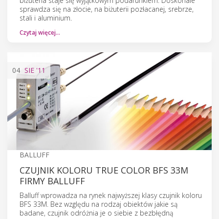
biżuteria staje się wyjątkowym podarunkiem. Doskonale
sprawdza się na złocie, na biżuterii pozłacanej, srebrze,
stali i aluminium.
Czytaj więcej…
04
SIE
'11
BALLUFF
CZUJNIK KOLORU TRUE COLOR BFS 33M
FIRMY BALLUFF
Balluff wprowadza na rynek najwyższej klasy czujnik koloru
BFS 33M. Bez względu na rodzaj obiektów jakie są
badane, czujnik odróżnia je o siebie z bezbłędną