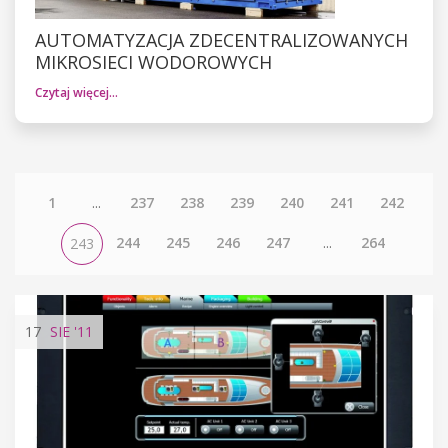
AUTOMATYZACJA ZDECENTRALIZOWANYCH
MIKROSIECI WODOROWYCH
Czytaj więcej…
1
...
237
238
239
240
241
242
244
245
246
247
...
264
243
17
SIE
'11