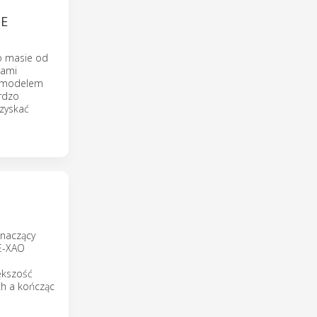
E
 o masie od
kami
ym modelem
ardzo
zyskać
znaczący
E-XAO
ększość
ch a kończąc