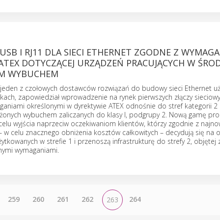
/USB I RJ11 DLA SIECI ETHERNET ZGODNE Z WYMAG
ATEX DOTYCZĄCEJ URZĄDZEŃ PRACUJĄCYCH W ŚRO
M WYBUCHEM
jeden z czołowych dostawców rozwiązań do budowy sieci Ethernet u
kach, zapowiedział wprowadzenie na rynek pierwszych złączy sieciow
aniami określonymi w dyrektywie ATEX odnośnie do stref kategorii 2 
ożonych wybuchem zaliczanych do klasy I, podgrupy 2. Nową gamę pr
elu wyjścia naprzeciw oczekiwaniom klientów, którzy zgodnie z najn
– w celu znacznego obniżenia kosztów całkowitych – decydują się na o
żytkowanych w strefie 1 i przenoszą infrastrukturę do strefy 2, objętej
znymi wymaganiami.
259
260
261
262
264
263