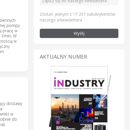
s
Zostań jednym z 17 297 subskrybentów
naszego eNewslettera
ziennych
dnej pompy
ą pracę w
Wyślij
 l/min. W
tnością w
yczny
ym
AKTUALNY NUMER
zący dostawy
wa
wnież w
dobnie do
a).