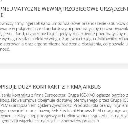
 PNEUMATYCZNE WEWNĄTRZOBIEGOWE URZĄDZENI
ZE
owniczy firmy Ingersoll Rand umożliwia łatwe przenoszenie ładunków
sowane w połączeniu ze standardowymi pneumatycznymi równoważni
 Ingersoll Rand, urządzenie to jest jedynym całkowicie pneumatyczn
nie wymaga zasilania elektrycznego. Zapewnia to jego użytkownikom b
e sterowania oraz ergonomiczne rozłożenie obciążenia, co pozwala u
ność.
PISUJE DUŻY KONTRAKT Z FIRMĄ AIRBUS
pisaniu kontraktu z firmą Eurocopter, Grupa IGE-XAO ogłasza bardzo 
ą Airbus. Nowa umowa obejmuje dostawę oferowanego przez Grupę IG
LM (Zarządzaniem Cyklem Żywotności Produktu) dla branży Inżynierii
rogramowanie to nosi nazwę SEE Electrical Harness PLM i obejmuje wi
żynierii elektrycznej, począwszy od definiowania urządzeń elektryczny
 generacji wiązek elektrycznych i schematów połączeń.