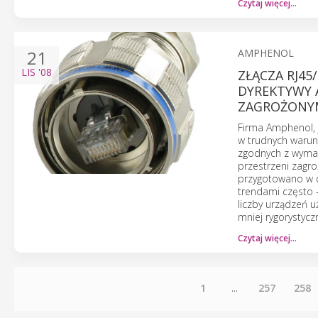
Czytaj więcej…
21
AMPHENOL
LIS
'08
ZŁĄCZA RJ45
DYREKTYWY 
ZAGROŻONY
Firma Amphenol, 
w trudnych warun
zgodnych z wymag
przestrzeni zagr
przygotowano w c
trendami często 
liczby urządzeń u
mniej rygorystyc
Czytaj więcej…
1
...
257
258