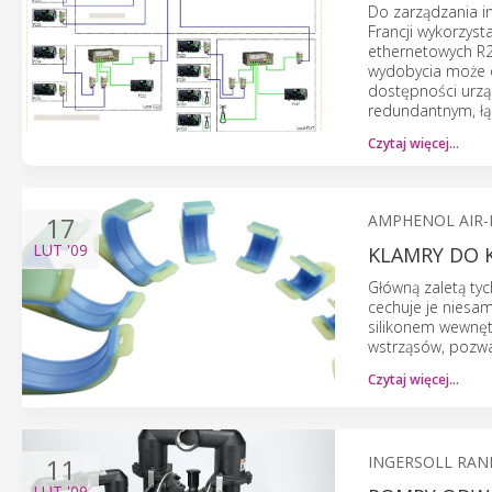
Do zarządzania i
Francji wykorzys
ethernetowych R2
wydobycia może o
dostępności urząd
redundantnym, łą
Czytaj więcej…
17
AMPHENOL AIR-
LUT
'09
KLAMRY DO 
Główną zaletą tyc
cechuje je niesa
silikonem wewnęt
wstrząsów, pozwa
Czytaj więcej…
11
INGERSOLL RAN
LUT
'09