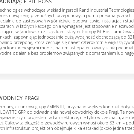
DNIAJĄCE PIT BOSS
echnologies wchodząca w skład Ingersoll Rand Industrial Technologie
rynek nową serię przenośnych przeponowych pomp pneumatycznych
cjalnie do zastosowań w górnictwie, budownictwie, instalacjach stud
szarach, w których każdego dnia wymagane jest stosowanie niezawo
acującej w środowisku z cząstkami stałymi. Pompy Pit Boss umożliwiaj
unkach, zapewniając jednocześnie dużą wydajność dochodzącą do 821
ano przeponę, która cechuje się nawet czterokrotnie większą żywo
ymi konkurencyjnymi modeli, natomiast opatentowany silnik pneumat
awodne działanie bez problemów związanych z obmarzaniem lub nagł
.
WODNICY PRAGI
ermany, członkowi grupy AMIANTIT, przyznano większy kontrakt dotyc
FLOWTITE GRP do odwadniania nowej obwodnicy dokoła Pragi. Ta no
ajważniejszym projektem w tym sektorze, nie tylko w Czechach, ale ró
j. Całkowita długość przewodów rurowych wynosi około 83 km – po
h infrastruktur, projekt ten obejmuje kilka estakad (około jedna trzeci