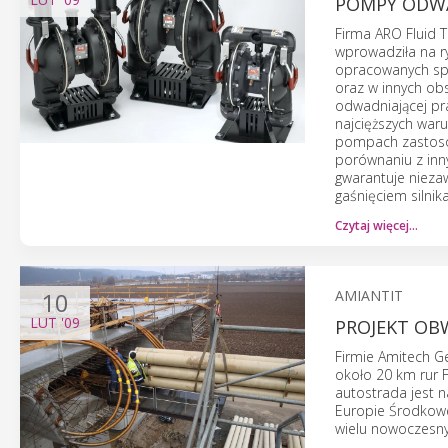
POMPY ODWA
Firma ARO Fluid T
wprowadziła na 
opracowanych spe
oraz w innych ob
odwadniającej pr
najcięższych war
pompach zastosow
porównaniu z inn
gwarantuje niez
gaśnięciem silnika
Czytaj więcej…
10
AMIANTIT
LUT
'09
PROJEKT OB
Firmie Amitech G
około 20 km rur 
autostrada jest n
Europie Środkowe
wielu nowoczesnyc