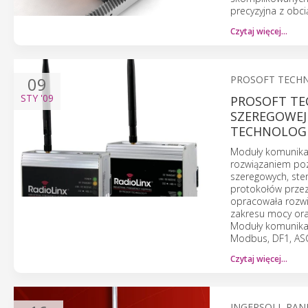
precyzyjna z obc
Czytaj więcej…
09
PROSOFT TECH
STY
'09
PROSOFT T
SZEREGOWEJ
TECHNOLOGI
Moduły komunikac
rozwiązaniem poz
szeregowych, ster
protokołów przez
opracowała rozwi
zakresu mocy ora
Moduły komunikac
Modbus, DF1, ASCI
Czytaj więcej…
INGERSOLL RAN