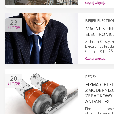
Czytaj więcej…
23
BEIJER ELECTR
STY
'09
MAGNUS EKE
ELECTRONIC
Z dniem 01 stycz
Electronics Produ
emeryturę po 26 l
Czytaj więcej…
20
REDEX
STY
'09
FIRMA OBLE
ZMODERNIZO
ZĘBATKOWY 
ANDANTEX
Firma ta jest po
skomplikowanych 