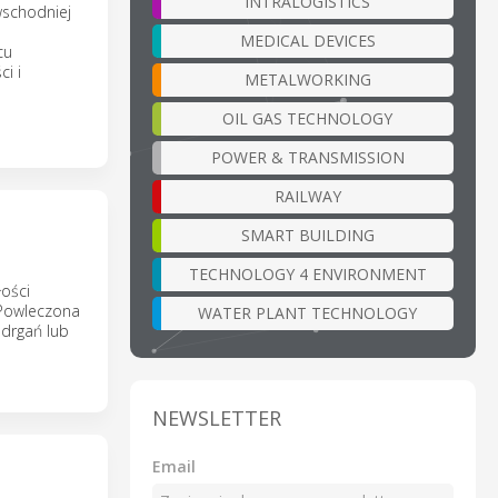
INTRALOGISTICS
wschodniej
MEDICAL DEVICES
cu
i i
METALWORKING
OIL GAS TECHNOLOGY
POWER & TRANSMISSION
RAILWAY
SMART BUILDING
TECHNOLOGY 4 ENVIRONMENT
łości
 Powleczona
WATER PLANT TECHNOLOGY
drgań lub
NEWSLETTER
Email