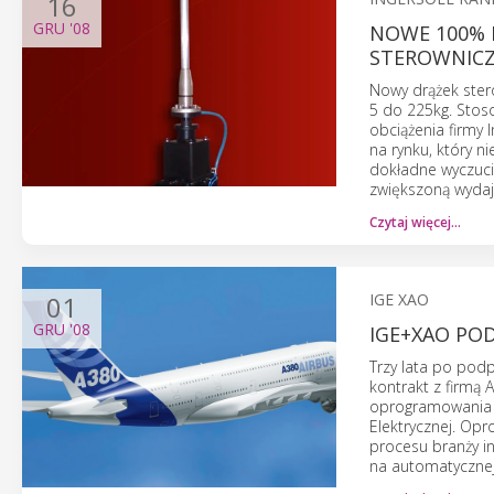
16
GRU
'08
NOWE 100%
STEROWNIC
Nowy drążek ster
5 do 225kg. Sto
obciążenia firmy
na rynku, który 
dokładne wyczuci
zwiększoną wydaj
Czytaj więcej…
01
IGE XAO
GRU
'08
IGE+XAO POD
Trzy lata po pod
kontrakt z firm
oprogramowania P
Elektrycznej. Op
procesu branży in
na automatycznej