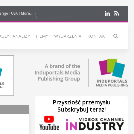
erige
USA
More...
UŁY I ANALIZY
FILMY
WYDARZENIA
KONTAKT
Przyszłość przemysłu
Subskrybuj teraz!