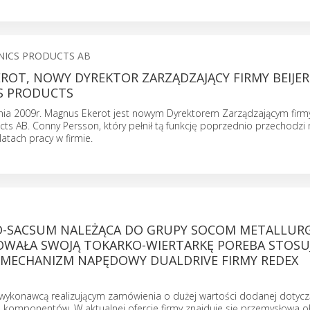
ONICS PRODUCTS AB
ROT, NOWY DYREKTOR ZARZĄDZAJĄCY FIRMY BEIJER
S PRODUCTS
nia 2009r. Magnus Ekerot jest nowym Dyrektorem Zarządzającym firmy
cts AB. Conny Persson, który pełnił tą funkcję poprzednio przechodzi 
atach pracy w firmie.
D-SACSUM NALEŻĄCA DO GRUPY SOCOM METALLUR
WAŁA SWOJĄ TOKARKO-WIERTARKĘ POREBA STOSU
MECHANIZM NAPĘDOWY DUALDRIVE FIRMY REDEX
dwykonawcą realizującym zamówienia o dużej wartości dodanej dotyc
komponentów. W aktualnej ofercie firmy znajduje się przemysłowa o