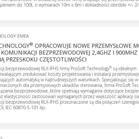
iążeniem do 100t, o wymiarach 10m x 6m i dokładności obróbki +/- 
NOLOGY EMEA
®
ECHNOLOGY
OPRACOWUJE NOWE PRZEMYSŁOWE M
 KOMUNIKACJI BEZPRZEWODOWEJ 2,4GHZ I 900MHZ
Ą PRZESKOKU CZĘSTOTLIWOŚCI
®
ji bezprzewodowej RLX-IFHS firmy ProSoft Technology
są idealnym
walającym zredukować koszty projektowania i instalacji przemysłowyc
ujących automatyką w najtrudniejszych warunkach. Specjalizując się w
naczonych dla przemysłowych układów sterowania, firma ProSoft Te
ązania bezprzewodowe, które spełniają wymagania dotyczące bezpie
z elastyczności zastosowań wymaganych przez większość aplikacji si
ji bezprzewodowej RLX-IFHS przeznaczone są dla połączeń szeregow
I, IEC 60870-5-101 itp..
D