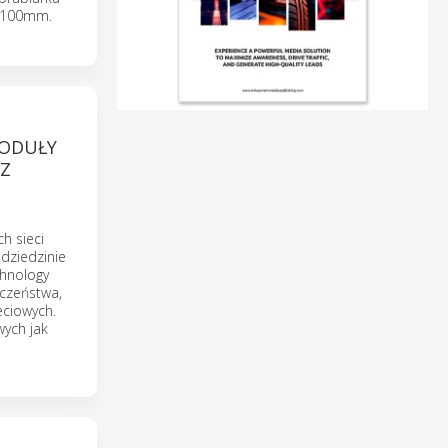
2/100mm.
ODUŁY
 Z
h sieci
 dziedzinie
chnology
czeństwa,
eciowych.
ych jak