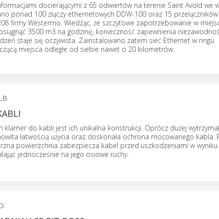
nformacjami docierającymi z 65 odwiertów na terenie Saint Avold we 
tano ponad 100 złączy ethernetowych DDW-100 oraz 15 przełączników
08 firmy Westermo. Wiedząc, że szczytowe zapotrzebowanie w miejs
siągnąć 3500 m3 na godzinę, konieczność zapewnienia niezawodnośc
zeń staje się oczywista. Zainstalowano zatem sieć Ethernet w ringu
czącą miejsca odległe od siebie nawet o 20 kilometrów.
LB
KABLI
h klamer do kabli jest ich unikalna konstrukcji. Oprócz dużej wytrzyma
mowita łatwością użycia oraz doskonała ochrona mocowanego kabla.
rzna powierzchnia zabezpiecza kabel przed uszkodzeniami w wyniku 
lając jednocześnie na jego osiowe ruchy.
D