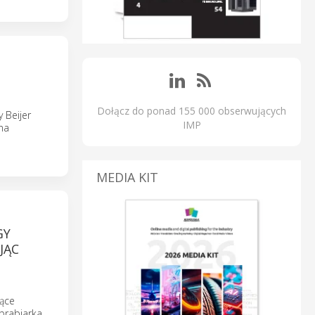
Dołącz do ponad 155 000 obserwujących
 Beijer
IMP
na
MEDIA KIT
GY
JĄC
zące
brabiarka