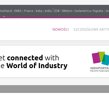
tschland
EMEA
France
Italia
India
日本
México
Sudamérica / España
Sv
NOWOŚCI
SZCZEGÓŁOWE ARTYK