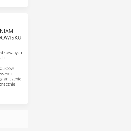
ANIAMI
DOWISKU
żytkowanych
ych
i
oduktów
owszymi
graniczenie
 znacznie