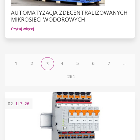
AUTOMATYZACJA ZDECENTRALIZOWANYCH
MIKROSIECI WODOROWYCH
Czytaj więcej…
1
2
4
5
6
7
...
3
264
02
LIP
'26