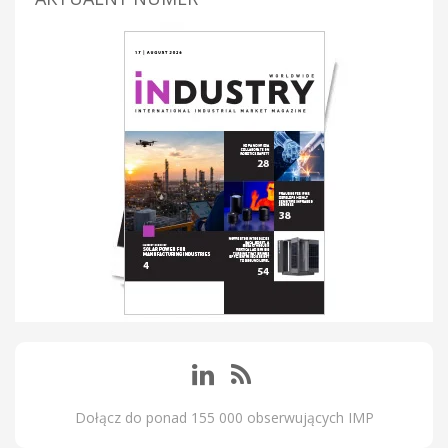
Dołącz do ponad 155 000 obserwujących IMP