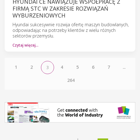
HYUNDAI CE NAWIĄZUJE WSPÓŁPRACĘ Z
FIRMĄ STC W ZAKRESIE ROZWIĄZAŃ
WYBURZENIOWYCH
Hyundai sukcesywnie rozwija ofertę maszyn budowlanych,
odpowiadając na potrzeby klientów z wielu różnych
sektorów przemysłu.
Czytaj więcej…
1
2
4
5
6
7
...
3
264