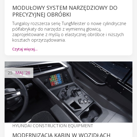
MODUŁOWY SYSTEM NARZĘDZIOWY DO
PRECYZYJNEJ OBRÓBKI
Tungaloy rozszerza serię TungMeister o nowe cylindryczne
półfabrykaty do narzędzi z wymienną głowicą,
zaprojektowane z myślą o elastycznej obróbce i niższych
kosztach oprzyrządowania.
Czytaj więcej…
25
MAJ
'26
HYUNDAI CONSTRUCTION EQUIPMENT
MODERNIZACJA KABIN W WOZIDŁACH