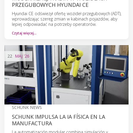
PRZEGUBOWYCH HYUNDAI CE
Hyundai CE odświeżył ofertę wozideł przegubowych (ADT),
wprowadzając szereg zmian w kabinach pojazdów, aby
lepiej odpowiadać na potrzeby operatorów.
Czytaj więcej…
22
MAJ
'26
SCHUNK NEWS
SCHUNK IMPULSA LA IA FÍSICA EN LA
MANUFACTURA
La automatización modular combina simulación y