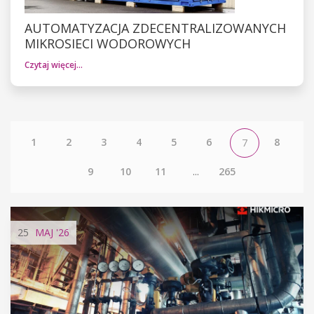
AUTOMATYZACJA ZDECENTRALIZOWANYCH
MIKROSIECI WODOROWYCH
Czytaj więcej…
1
2
3
4
5
6
8
7
9
10
11
...
265
25
MAJ
'26