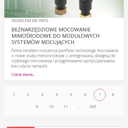
NORELEM AB INFO
BEZNARZĘDZIOWE MOCOWANIE
MIMOŚRODOWE DO MODUŁOWYCH
SYSTEMÓW MOCUJĄCYCH
Firma norelem rozszerza portfolio technologii mocowania
o nowe śruby mimośrodowe z zintegrowaną dźwignią do
szybkiego mocowania i przygotowania oprzyrządowania
bez użycia narzędzi.
Czytaj więcej…
1
2
3
4
5
6
8
7
9
10
11
...
265