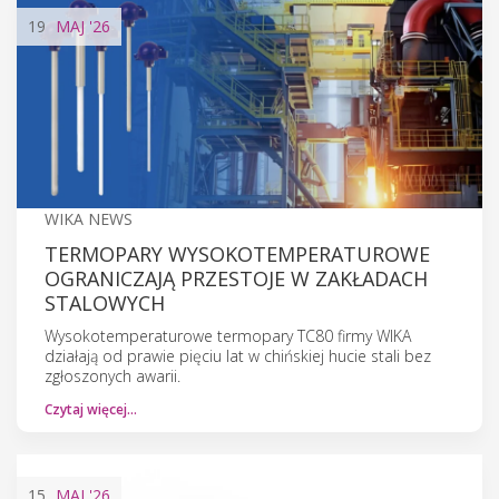
19
MAJ
'26
WIKA NEWS
TERMOPARY WYSOKOTEMPERATUROWE
OGRANICZAJĄ PRZESTOJE W ZAKŁADACH
STALOWYCH
Wysokotemperaturowe termopary TC80 firmy WIKA
działają od prawie pięciu lat w chińskiej hucie stali bez
zgłoszonych awarii.
Czytaj więcej…
15
MAJ
'26